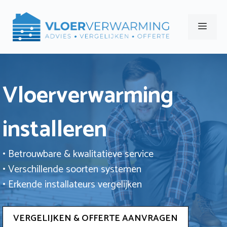
Ga
naar
Men
de
inhoud
Vloerverwarming
installeren
• Betrouwbare & kwalitatieve service
• Verschillende soorten systemen
• Erkende installateurs vergelijken
VERGELIJKEN & OFFERTE AANVRAGEN