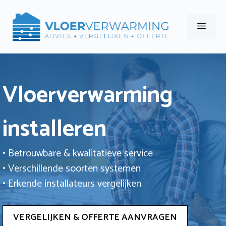
Ga
naar
Men
de
inhoud
Vloerverwarming
installeren
• Betrouwbare & kwalitatieve service
• Verschillende soorten systemen
• Erkende installateurs vergelijken
VERGELIJKEN & OFFERTE AANVRAGEN