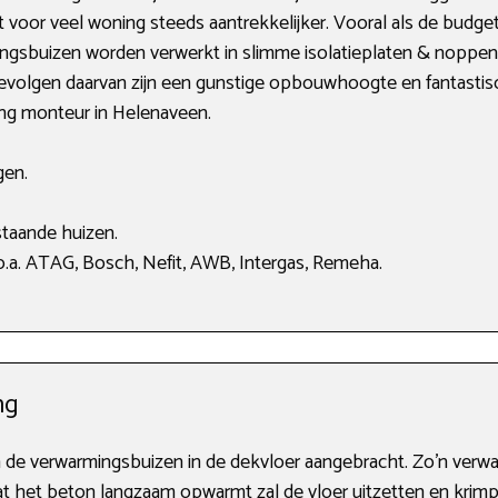
voor veel woning steeds aantrekkelijker. Vooral als de budgett
ngsbuizen worden verwerkt in slimme isolatieplaten & noppenpl
volgen daarvan zijn een gunstige opbouwhoogte en fantastis
ing monteur in Helenaveen.
gen.
taande huizen.
.a. ATAG, Bosch, Nefit, AWB, Intergas, Remeha.
ng
en de verwarmingsbuizen in de dekvloer aangebracht. Zo’n ver
ordat het beton langzaam opwarmt zal de vloer uitzetten en kri