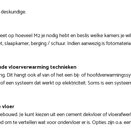
n deskundige.
eet op hoeveel M2 je nodig hebt en beslis welke kamers je wil
t, slaapkamer, berging / schuur. Indien aanwezig is fotomateria
lende vloerverwarming technieken
ng. Dit hangt ook af van of het een bij- of hoofdverwarmings
f een systeem dat werkt op elektriciteit. Soms is een systeem
 vloer
ebouwd. Je kunt kiezen uit een cement dekvloer of vloerafwerkin
ed om te vertellen wat voor ondervloer er is. Opties zijn o.a. e