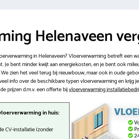
ming Helenaveen verg
vloerverwarming in Helenaveen? Vloerverwarming betreft een w
 Je bent minder kwijt aan energiekosten, en je bent ook milieuv
 We zien het veel terug bij nieuwbouw, maar ook in oude geb
e veel info over de beschikbare typen vloerverwarming en krijg j
e prijzen d.m.v. een offerte bij
vloerverwarming installatiebedr
vloerverwarming in huis:
e CV-installatie (zonder