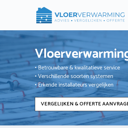
Ga
naar
de
inhoud
Vloerverwarming
• Betrouwbare & kwalitatieve service
• Verschillende soorten systemen
• Erkende installateurs vergelijken
VERGELIJKEN & OFFERTE AANVRAG