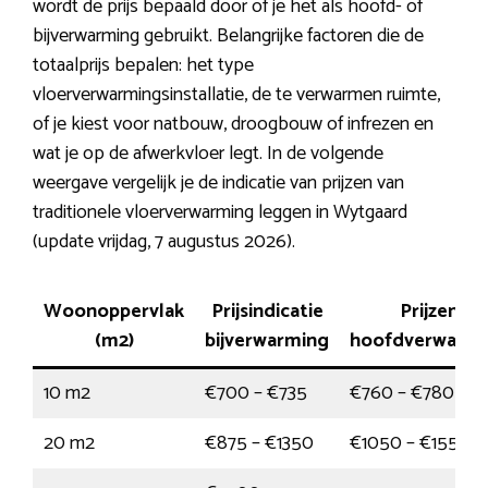
wordt de prijs bepaald door of je het als hoofd- of
bijverwarming gebruikt. Belangrijke factoren die de
totaalprijs bepalen: het type
vloerverwarmingsinstallatie, de te verwarmen ruimte,
of je kiest voor natbouw, droogbouw of infrezen en
wat je op de afwerkvloer legt. In de volgende
weergave vergelijk je de indicatie van prijzen van
traditionele vloerverwarming leggen in Wytgaard
(update vrijdag, 7 augustus 2026).
Woonoppervlak
Prijsindicatie
Prijzen
(m2)
bijverwarming
hoofdverwarmi
10 m2
€700 – €735
€760 – €780
20 m2
€875 – €1350
€1050 – €1550