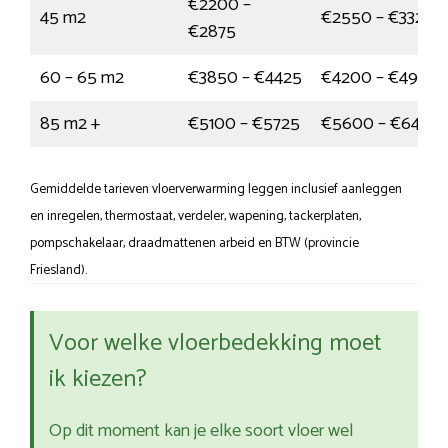
€2200 –
45 m2
€2550 – €3325
€2875
60 – 65 m2
€3850 – €4425
€4200 – €4900
85 m2 +
€5100 – €5725
€5600 – €6425
Gemiddelde tarieven vloerverwarming leggen inclusief aanleggen
en inregelen, thermostaat, verdeler, wapening, tackerplaten,
pompschakelaar, draadmattenen arbeid en BTW (provincie
Friesland).
Voor welke vloerbedekking moet
ik kiezen?
Op dit moment kan je elke soort vloer wel