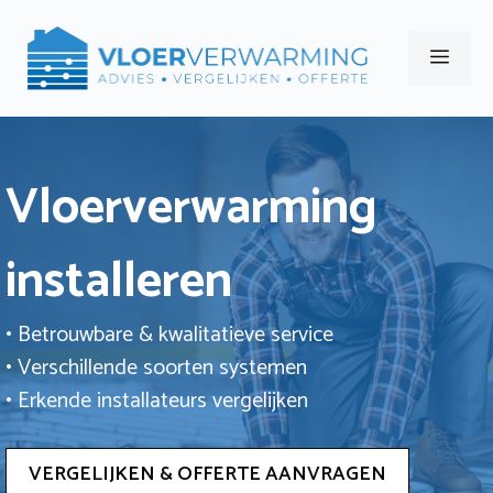
Ga
naar
Men
de
inhoud
Vloerverwarming
installeren
• Betrouwbare & kwalitatieve service
• Verschillende soorten systemen
• Erkende installateurs vergelijken
VERGELIJKEN & OFFERTE AANVRAGEN