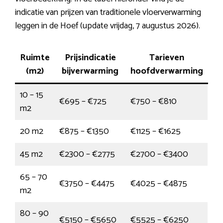
indicatie van prijzen van traditionele vloerverwarming
leggen in de Hoef (update vrijdag, 7 augustus 2026).
Ruimte
Prijsindicatie
Tarieven
(m2)
bijverwarming
hoofdverwarming
10 – 15
€695 – €725
€750 – €810
m2
20 m2
€875 – €1350
€1125 – €1625
45 m2
€2300 – €2775
€2700 – €3400
65 – 70
€3750 – €4475
€4025 – €4875
m2
80 – 90
€5150 – €5650
€5525 – €6250