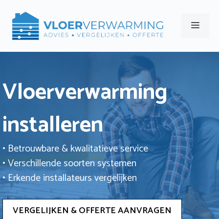
Ga
naar
Men
de
inhoud
Vloerverwarming
installeren
• Betrouwbare & kwalitatieve service
• Verschillende soorten systemen
• Erkende installateurs vergelijken
VERGELIJKEN & OFFERTE AANVRAGEN