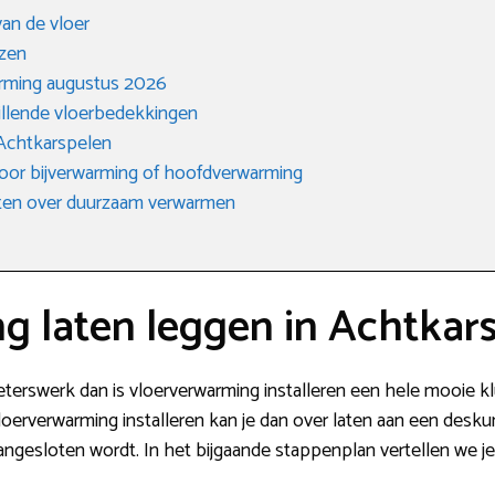
an de vloer
ezen
arming augustus 2026
hillende vloerbedekkingen
n Achtkarspelen
 voor bijverwarming of hoofdverwarming
eten over duurzaam verwarmen
g laten leggen in Achtkar
ieterswerk dan is vloerverwarming installeren een hele mooie k
w vloerverwarming installeren kan je dan over laten aan een des
aangesloten wordt. In het bijgaande stappenplan vertellen we je