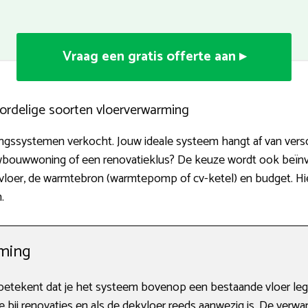
Vraag een gratis offerte aan ▸
ordelige soorten vloerverwarming
mingssystemen verkocht. Jouw ideale systeem hangt af van vers
euwbouwwoning of een renovatieklus? De keuze wordt ook beïn
rvloer, de warmtebron (warmtepomp of cv-ketel) en budget. Hie
.
ming
etekent dat je het systeem bovenop een bestaande vloer legt
 bij renovaties en als de dekvloer reeds aanwezig is. De verw