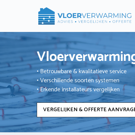
Ga
naar
de
inhoud
Vloerverwarming
• Betrouwbare & kwalitatieve service
• Verschillende soorten systemen
• Erkende installateurs vergelijken
VERGELIJKEN & OFFERTE AANVRAG