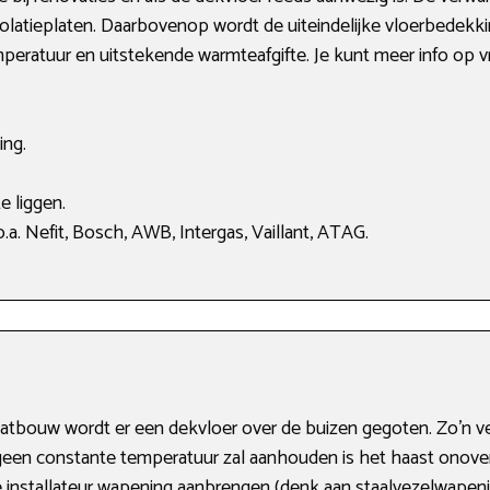
atieplaten. Daarbovenop wordt de uiteindelijke vloerbedekkin
mperatuur en uitstekende warmteafgifte. Je kunt meer info op v
ing.
e liggen.
a. Nefit, Bosch, AWB, Intergas, Vaillant, ATAG.
atbouw wordt er een dekvloer over de buizen gegoten. Zo’n 
 geen constante temperatuur zal aanhouden is het haast onover
e installateur wapening aanbrengen (denk aan staalvezelwapen