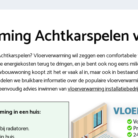
ming Achtkarspelen v
Achtkarspelen? Vloerverwarming wil zeggen een comfortabele 
de energiekosten terug te dringen, en je bent ook nog eens mi
euwbouwwoning koopt zit het er vaak al in, maar ook in besta
 delen we bruikbare informatie over de populaire vloerverwarm
t eenvoudig advies inwinnen van
vloerverwarming installatiebedr
ing in een huis:
ij radiatoren.
n huis.