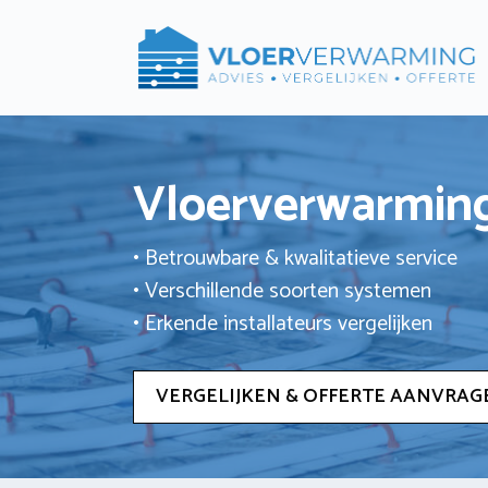
Ga
naar
de
inhoud
Vloerverwarming
• Betrouwbare & kwalitatieve service
• Verschillende soorten systemen
• Erkende installateurs vergelijken
VERGELIJKEN & OFFERTE AANVRAG