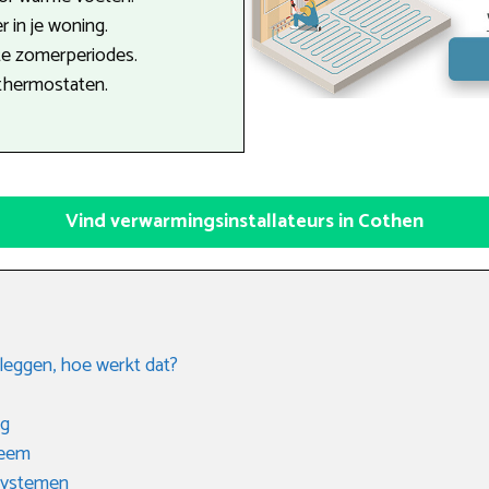
r in je woning.
te zomerperiodes.
thermostaten.
Vind verwarmingsinstallateurs in Cothen
leggen, hoe werkt dat?
ng
teem
 systemen