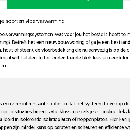
ige soorten vloerverwarming
vloerverwarmingssystemen. Wat voor jou het beste is heeft te ma
arming? Betreft het een nieuwbouwwoning of ga je een bestaan
, hout of steen), de vloerbedekking die nu aanwezig is op de 
maal wilt betalen. In het onderstaande blok lees je meer info
ken.
 een zeer interessante optie omdat het systeem bovenop de v
jn. In situaties bij renovatie klussen en als je de huidige dekvl
eerd in isolerende isolatieplaten of noppenplaten. Hier kan ji
ppen zijn minder kans op barsten en scheuren en efficiënte wa