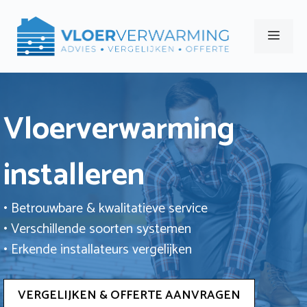
Ga
naar
Men
de
inhoud
Vloerverwarming
installeren
• Betrouwbare & kwalitatieve service
• Verschillende soorten systemen
• Erkende installateurs vergelijken
VERGELIJKEN & OFFERTE AANVRAGEN