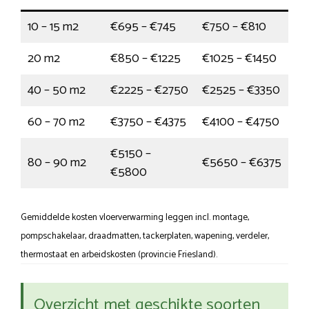
10 – 15 m2
€695 – €745
€750 – €810
20 m2
€850 – €1225
€1025 – €1450
40 – 50 m2
€2225 – €2750
€2525 – €3350
60 – 70 m2
€3750 – €4375
€4100 – €4750
€5150 –
80 – 90 m2
€5650 – €6375
€5800
Gemiddelde kosten vloerverwarming leggen incl. montage,
pompschakelaar, draadmatten, tackerplaten, wapening, verdeler,
thermostaat en arbeidskosten (provincie Friesland).
Overzicht met geschikte soorten