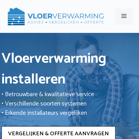
Ga
naar
Men
de
inhoud
Vloerverwarming
installeren
• Betrouwbare & kwalitatieve service
• Verschillende soorten systemen
• Erkende installateurs vergelijken
VERGELIJKEN & OFFERTE AANVRAGEN