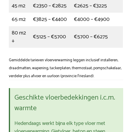
45 m2
€2350 – €2825
€2625 – €3225
65 m2
€3825 – €4400
€4000 – €4900
80 m2
€5125 – €5700
€5700 – €6275
+
Gemiddelde tarieven vloerverwarming leggen inclusief installeren,
draadmatten, wapening, tackerplaten, thermostaat, pompschakelaar,
verdeler plus afvoer en uurloon (provincie Friesland).
Geschikte vloerbedekkingen i.c.m.
warmte
Hedendaags werkt bijna elk type vloer met
vloerverwarming. Gietvloer, beton en steen