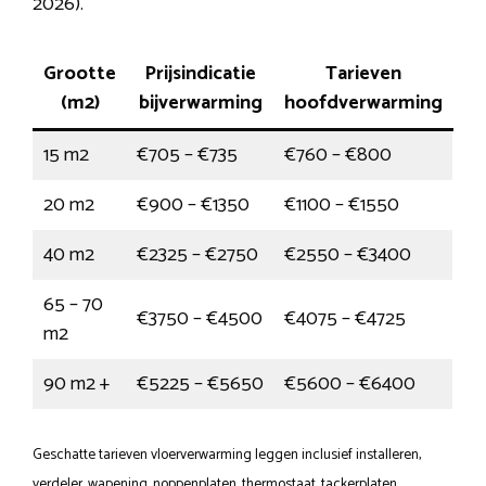
2026).
Grootte
Prijsindicatie
Tarieven
(m2)
bijverwarming
hoofdverwarming
15 m2
€705 – €735
€760 – €800
20 m2
€900 – €1350
€1100 – €1550
40 m2
€2325 – €2750
€2550 – €3400
65 – 70
€3750 – €4500
€4075 – €4725
m2
90 m2 +
€5225 – €5650
€5600 – €6400
Geschatte tarieven vloerverwarming leggen inclusief installeren,
verdeler, wapening, noppenplaten, thermostaat, tackerplaten,