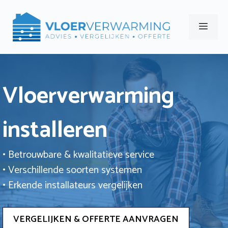
Ga
naar
Men
de
inhoud
Vloerverwarming
installeren
• Betrouwbare & kwalitatieve service
• Verschillende soorten systemen
• Erkende installateurs vergelijken
VERGELIJKEN & OFFERTE AANVRAGEN