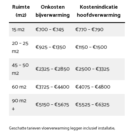
Ruimte
Onkosten
Kostenindicatie
(m2)
bijverwarming
hoofdverwarming
15 m2
€700 – €745
€770 – €790
20 – 25
€925 – €1350
€1150 – €1500
m2
45 – 50
€2325 – €2850
€2500 – €3325
m2
60 m2
€3725 – €4400
€4075 – €4800
90 m2
€5150 – €5675
€5525 – €6325
+
Geschatte tarieven vloerverwarming leggen inclusief installatie,