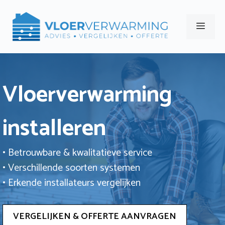
Ga
naar
Men
de
inhoud
Vloerverwarming
installeren
• Betrouwbare & kwalitatieve service
• Verschillende soorten systemen
• Erkende installateurs vergelijken
VERGELIJKEN & OFFERTE AANVRAGEN