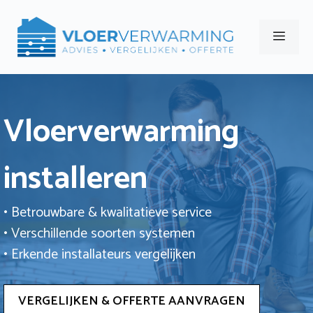
Ga
naar
Men
de
inhoud
Vloerverwarming
installeren
• Betrouwbare & kwalitatieve service
• Verschillende soorten systemen
• Erkende installateurs vergelijken
VERGELIJKEN & OFFERTE AANVRAGEN