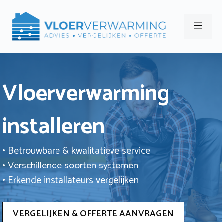
Ga
naar
Men
de
inhoud
Vloerverwarming
installeren
• Betrouwbare & kwalitatieve service
• Verschillende soorten systemen
• Erkende installateurs vergelijken
VERGELIJKEN & OFFERTE AANVRAGEN