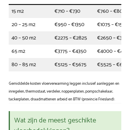
15 m2
€710 – €730
€760 – €805
20 – 25 m2
€950 – €1350
€1075 – €1550
40 – 50 m2
€2275 – €2825
€2650 – €340
65 m2
€3775 – €4350
€4000 – €472
80 – 85 m2
€5125 – €5675
€5525 – €635
Gemiddelde kosten vloerverwarming leggen inclusief aanleggen en
inregelen, thermostaat, verdeler, noppenplaten, pompschakelaar,
tackerplaten, draadmattenen arbeid en BTW (provincie Friesland).
Wat zijn de meest geschikte