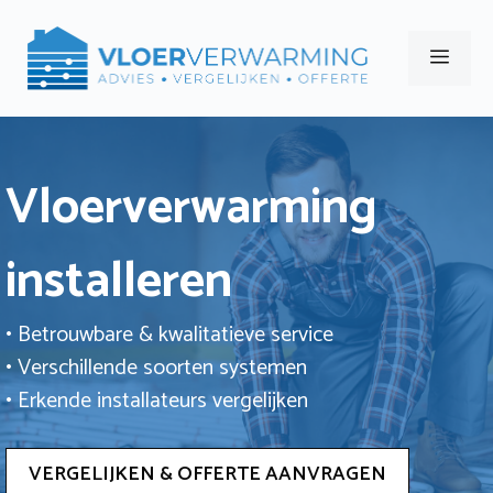
Ga
naar
Men
de
inhoud
Vloerverwarming
installeren
• Betrouwbare & kwalitatieve service
• Verschillende soorten systemen
• Erkende installateurs vergelijken
VERGELIJKEN & OFFERTE AANVRAGEN