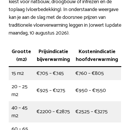
kiest voor natbouw, droogbouw of infrezen en de
toplaag (vloerbedekking). In onderstaande weergave
kan je aan de slag met de doorsnee prijzen van
traditionele vloerverwarming leggen in Jorwert (update
maandag, 10 augustus 2026).
Grootte
Prijsindicatie
Kostenindicatie
(m2)
bijverwarming
hoofdverwarming
15 m2
€705 – €745
€760 – €805
20 – 25
€925 – €1275
€950 – €1550
m2
40 – 45
€2200 – €2875
€2525 – €3275
m2
60 – 65