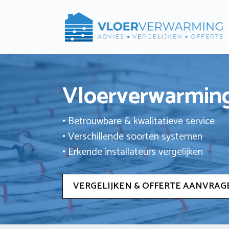
Ga
naar
de
inhoud
Vloerverwarming
• Betrouwbare & kwalitatieve service
• Verschillende soorten systemen
• Erkende installateurs vergelijken
VERGELIJKEN & OFFERTE AANVRAG