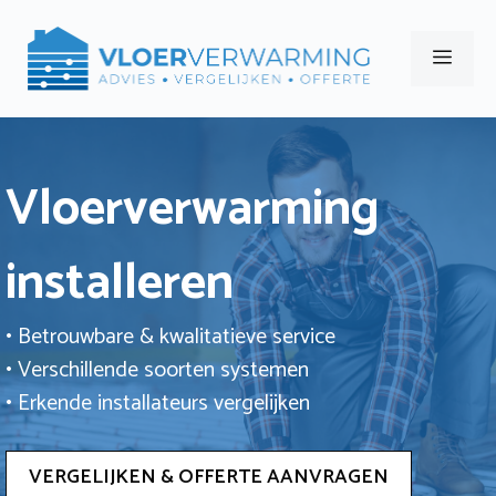
Ga
naar
Men
de
inhoud
Vloerverwarming
installeren
• Betrouwbare & kwalitatieve service
• Verschillende soorten systemen
• Erkende installateurs vergelijken
VERGELIJKEN & OFFERTE AANVRAGEN