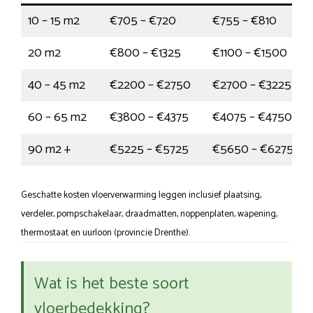
10 – 15 m2
€705 – €720
€755 – €810
20 m2
€800 – €1325
€1100 – €1500
40 – 45 m2
€2200 – €2750
€2700 – €3225
60 – 65 m2
€3800 – €4375
€4075 – €4750
90 m2 +
€5225 – €5725
€5650 – €6275
Geschatte kosten vloerverwarming leggen inclusief plaatsing,
verdeler, pompschakelaar, draadmatten, noppenplaten, wapening,
thermostaat en uurloon (provincie Drenthe).
Wat is het beste soort
vloerbedekking?