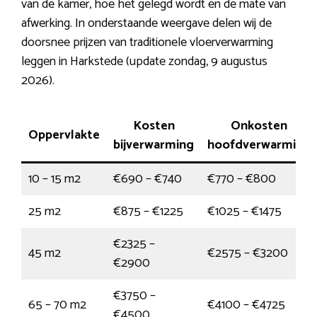
van de kamer, hoe het gelegd wordt en de mate van
afwerking. In onderstaande weergave delen wij de
doorsnee prijzen van traditionele vloerverwarming
leggen in Harkstede (update zondag, 9 augustus
2026).
Kosten
Onkosten
Oppervlakte
bijverwarming
hoofdverwarming
10 – 15 m2
€690 – €740
€770 – €800
25 m2
€875 – €1225
€1025 – €1475
€2325 –
45 m2
€2575 – €3200
€2900
€3750 –
65 – 70 m2
€4100 – €4725
€4500