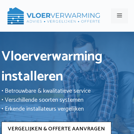
Ga
naar
Men
de
inhoud
Vloerverwarming
installeren
• Betrouwbare & kwalitatieve service
• Verschillende soorten systemen
• Erkende installateurs vergelijken
VERGELIJKEN & OFFERTE AANVRAGEN